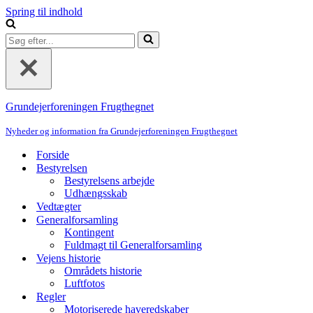
Spring til indhold
Søg
efter...
Grundejerforeningen Frugthegnet
Nyheder og information fra Grundejerforeningen Frugthegnet
Forside
Bestyrelsen
Bestyrelsens arbejde
Udhængsskab
Vedtægter
Generalforsamling
Kontingent
Fuldmagt til Generalforsamling
Vejens historie
Områdets historie
Luftfotos
Regler
Motoriserede haveredskaber