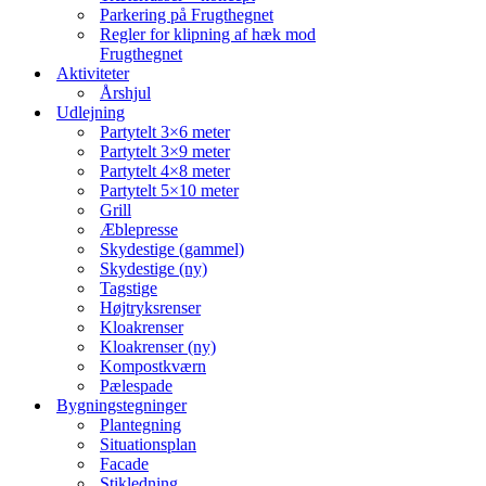
Parkering på Frugthegnet
Regler for klipning af hæk mod
Frugthegnet
Aktiviteter
Årshjul
Udlejning
Partytelt 3×6 meter
Partytelt 3×9 meter
Partytelt 4×8 meter
Partytelt 5×10 meter
Grill
Æblepresse
Skydestige (gammel)
Skydestige (ny)
Tagstige
Højtryksrenser
Kloakrenser
Kloakrenser (ny)
Kompostkværn
Pælespade
Bygningstegninger
Plantegning
Situationsplan
Facade
Stikledning