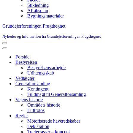
Stikledning
Afløbsplan
Bygningsmaterialer
Grundejerforeningen Frugthegnet
Nyheder og information fra Grundejerforeningen Frugthegnet
Navigation
menu
Navigation
menu
Forside
Bestyrelsen
Bestyrelsens arbejde
Udhængsskab
Vedtægter
Generalforsamling
Kontingent
Fuldmagt til Generalforsamling
Vejens historie
Områdets historie
Luftfotos
Regler
Motoriserede haveredskaber
Deklaration
Træterrasser – koncept