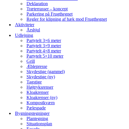
Deklaration
Træterrasser – koncept
Parkering på Frugthegnet
Regler for klipning af hæk mod Frugthegnet
Aktiviteter
Årshjul
Udlejning
Partytelt 3×6 meter
Partytelt 3×9 meter
Partytelt 4×8 meter
Partytelt 5×10 meter
Grill
Æblepresse
Skydestige (gammel)
Skydestige (ny)
Tagstige
Højtryksrenser
Kloakrenser
Kloakrenser (ny)
Kompostkværn
Pælespade
Bygningstegninger
Plantegning
Situationsplan
Facade