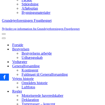
Stikledning
Afløbsplan
Bygningsmaterialer
Grundejerforeningen Frugthegnet
Nyheder og information fra Grundejerforeningen Frugthegnet
Navigation
menu
Navigation
menu
Forside
Bestyrelsen
Bestyrelsens arbejde
Udhængsskab
Vedtægter
Generalforsamling
Kontingent
Fuldmagt til Generalforsamling
Vejens historie
Områdets historie
Luftfotos
Regler
Motoriserede haveredskaber
Deklaration
Træterrasser – koncept