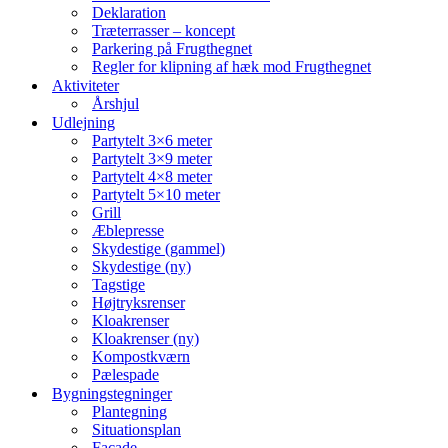
Deklaration
Træterrasser – koncept
Parkering på Frugthegnet
Regler for klipning af hæk mod Frugthegnet
Aktiviteter
Årshjul
Udlejning
Partytelt 3×6 meter
Partytelt 3×9 meter
Partytelt 4×8 meter
Partytelt 5×10 meter
Grill
Æblepresse
Skydestige (gammel)
Skydestige (ny)
Tagstige
Højtryksrenser
Kloakrenser
Kloakrenser (ny)
Kompostkværn
Pælespade
Bygningstegninger
Plantegning
Situationsplan
Facade