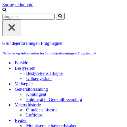
Spring til indhold
Søg
efter...
Grundejerforeningen Frugthegnet
Nyheder og information fra Grundejerforeningen Frugthegnet
Forside
Bestyrelsen
Bestyrelsens arbejde
Udhængsskab
Vedtægter
Generalforsamling
Kontingent
Fuldmagt til Generalforsamling
Vejens historie
Områdets historie
Luftfotos
Regler
Motoriserede haveredskaber