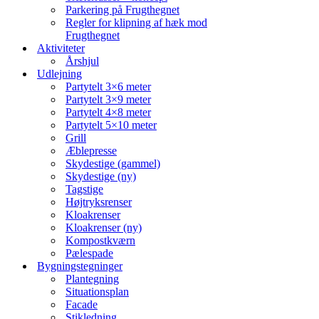
Parkering på Frugthegnet
Regler for klipning af hæk mod
Frugthegnet
Aktiviteter
Årshjul
Udlejning
Partytelt 3×6 meter
Partytelt 3×9 meter
Partytelt 4×8 meter
Partytelt 5×10 meter
Grill
Æblepresse
Skydestige (gammel)
Skydestige (ny)
Tagstige
Højtryksrenser
Kloakrenser
Kloakrenser (ny)
Kompostkværn
Pælespade
Bygningstegninger
Plantegning
Situationsplan
Facade
Stikledning