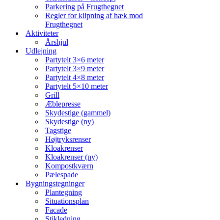
Parkering på Frugthegnet
Regler for klipning af hæk mod
Frugthegnet
Aktiviteter
Årshjul
Udlejning
Partytelt 3×6 meter
Partytelt 3×9 meter
Partytelt 4×8 meter
Partytelt 5×10 meter
Grill
Æblepresse
Skydestige (gammel)
Skydestige (ny)
Tagstige
Højtryksrenser
Kloakrenser
Kloakrenser (ny)
Kompostkværn
Pælespade
Bygningstegninger
Plantegning
Situationsplan
Facade
Stikledning