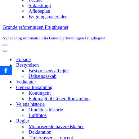
Stikledning
Afløbsplan
Bygningsmaterialer
Grundejerforeningen Frugthegnet
Nyheder og information fra Grundejerforeningen Frugthegnet
Navigation
menu
Navigation
menu
Forside
Bestyrelsen
Bestyrelsens arbejde
Udhængsskab
Vedtægter
Generalforsamling
Kontingent
Fuldmagt til Generalforsamling
Vejens historie
Områdets historie
Luftfotos
Regler
Motoriserede haveredskaber
Deklaration
Træterrasser – koncept