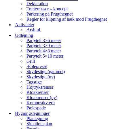
Deklaration
Træterrasser – koncept
Parkering på Frugthegnet
Regler for klipning af hæk mod Frugthegnet
Aktiviteter
Årshjul
Udlejning
Partytelt 3×6 meter
Partytelt 3×9 meter
Partytelt 4×8 meter
Partytelt 5×10 meter
Grill
Æblepresse
Skydestige (gammel)
Skydestige (ny)
Tagstige
Højtryksrenser
Kloakrenser
Kloakrenser (ny)
Kompostkværn
Pælespade
Bygningstegninger
Plantegning
Situationsplan
Facade