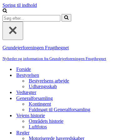
Spring til indhold
Søg
efter...
Grundejerforeningen Frugthegnet
Nyheder og information fra Grundejerforeningen Frugthegnet
Forside
Bestyrelsen
Bestyrelsens arbejde
Udhængsskab
Vedtægter
Generalforsamling
Kontingent
Fuldmagt til Generalforsamling
Vejens historie
Områdets historie
Luftfotos
Regler
Motoriserede haveredskaber