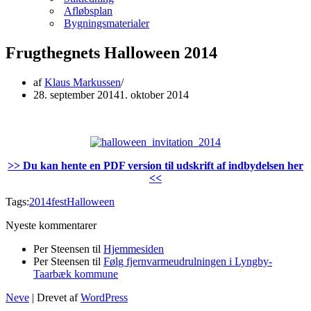
Afløbsplan
Bygningsmaterialer
Frugthegnets Halloween 2014
af
Klaus Markussen
28. september 2014
1. oktober 2014
>> Du kan hente en PDF version til udskrift af indbydelsen her
<<
Tags:
2014
fest
Halloween
Nyeste kommentarer
Per Steensen
til
Hjemmesiden
Per Steensen
til
Følg fjernvarmeudrulningen i Lyngby-
Taarbæk kommune
Neve
| Drevet af
WordPress