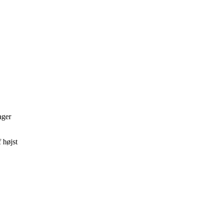
ager
 højst