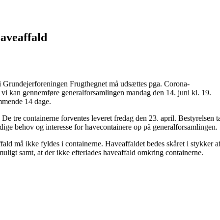
haveaffald
i Grundejerforeningen Frugthegnet må udsættes pga. Corona-
at vi kan gennemføre generalforsamlingen mandag den 14. juni kl. 19.
ommende 14 dage.
l. De tre containerne forventes leveret fredag den 23. april. Bestyrelsen t
ige behov og interesse for havecontainere op på generalforsamlingen.
affald må ikke fyldes i containerne. Haveaffaldet bedes skåret i stykker af
muligt samt, at der ikke efterlades haveaffald omkring containerne.