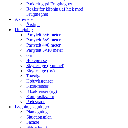
Parkering på Frugthegnet
Regler for klipning af hæk mod
Frugthegnet
Aktiviteter
Årshjul
Udlejning
Partytelt 3×6 meter
Partytelt 3×9 meter
Partytelt 4×8 meter
Partytelt 5×10 meter
Grill
Æblepresse
Skydestige (gammel)
Skydestige (ny)
Tagstige
Højtryksrenser
Kloakrenser
Kloakrenser (ny)
Kompostkværn
Pælespade
Bygningstegninger
Plantegning
Situationsplan
Facade
Stikledning