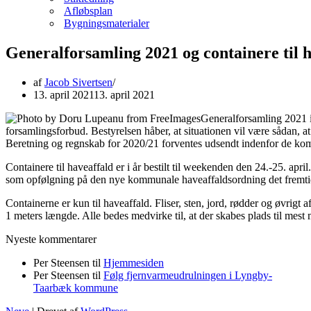
Afløbsplan
Bygningsmaterialer
Generalforsamling 2021 og containere til 
af
Jacob Sivertsen
13. april 2021
13. april 2021
Generalforsamling 2021 
forsamlingsforbud. Bestyrelsen håber, at situationen vil være sådan, 
Beretning og regnskab for 2020/21 forventes udsendt indenfor de k
Containere til haveaffald er i år bestilt til weekenden den 24.-25. apri
som opfølgning på den nye kommunale haveaffaldsordning det fremtid
Containerne er kun til haveaffald. Fliser, sten, jord, rødder og øvrigt 
1 meters længde. Alle bedes medvirke til, at der skabes plads til mest 
Nyeste kommentarer
Per Steensen
til
Hjemmesiden
Per Steensen
til
Følg fjernvarmeudrulningen i Lyngby-
Taarbæk kommune