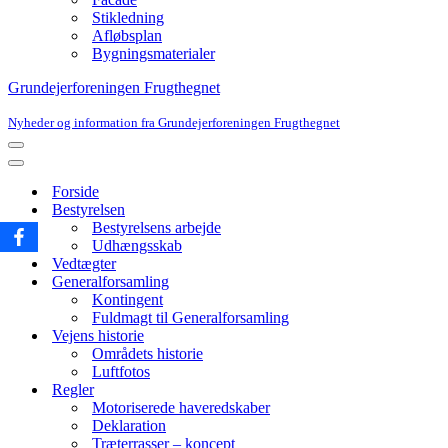
Stikledning
Afløbsplan
Bygningsmaterialer
Grundejerforeningen Frugthegnet
Nyheder og information fra Grundejerforeningen Frugthegnet
Navigation
menu
Navigation
menu
Forside
Bestyrelsen
Bestyrelsens arbejde
Udhængsskab
Vedtægter
Generalforsamling
Kontingent
Fuldmagt til Generalforsamling
Vejens historie
Områdets historie
Luftfotos
Regler
Motoriserede haveredskaber
Deklaration
Træterrasser – koncept