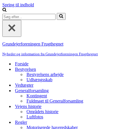
Spring til indhold
Søg
efter...
Grundejerforeningen Frugthegnet
Nyheder og information fra Grundejerforeningen Frugthegnet
Forside
Bestyrelsen
Bestyrelsens arbejde
Udhængsskab
Vedtægter
Generalforsamling
Kontingent
Fuldmagt til Generalforsamling
Vejens historie
Områdets historie
Luftfotos
Regler
Motoriserede haveredskaber