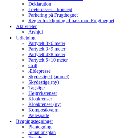
Deklaration
Træterrasser – koncept
Parkering på Frugthegnet
Regler for klipning af hæk mod Frugthegnet
Aktiviteter
Årshjul
Udlejning
Partytelt 3×6 meter
Partytelt 3×9 meter
Partytelt 4×8 meter
Partytelt 5×10 meter
Grill
Æblepresse
Skydestige (gammel)
Skydestige (ny)
Tagstige
Højtryksrenser
Kloakrenser
Kloakrenser (ny)
Kompostkværn
Pælespade
Bygningstegninger
Plantegning
Situationsplan
Facade