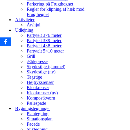
Parkering på Frugthegnet
Regler for klipning af hæk mod
Frugthegnet
Aktiviteter
Årshjul
Udlejning
Partytelt 3×6 meter
Partytelt 3×9 meter
Partytelt 4×8 meter
Partytelt 5×10 meter
Grill
Æblepresse
Skydestige (gammel)
Skydestige (ny)
Tagstige
Højtryksrenser
Kloakrenser
Kloakrenser (ny)
Kompostkværn
Pælespade
Bygningstegninger
Plantegning
Situationsplan
Facade
Stikledning