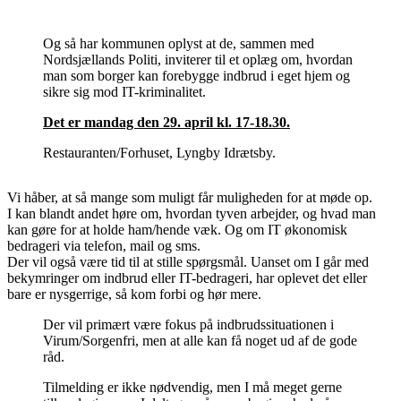
Og så har kommunen oplyst at de, sammen med
Nordsjællands Politi, inviterer til et oplæg om, hvordan
man som borger kan forebygge indbrud i eget hjem og
sikre sig mod IT-kriminalitet.
Det er mandag den 29. april kl. 17-18.30.
Restauranten/Forhuset, Lyngby Idrætsby.
Vi håber, at så mange som muligt får muligheden for at møde op.
I kan blandt andet høre om, hvordan tyven arbejder, og hvad man
kan gøre for at holde ham/hende væk. Og om IT økonomisk
bedrageri via telefon, mail og sms.
Der vil også være tid til at stille spørgsmål. Uanset om I går med
bekymringer om indbrud eller IT-bedrageri, har oplevet det eller
bare er nysgerrige, så kom forbi og hør mere.
Der vil primært være fokus på indbrudssituationen i
Virum/Sorgenfri, men at alle kan få noget ud af de gode
råd.
Tilmelding er ikke nødvendig, men I må meget gerne