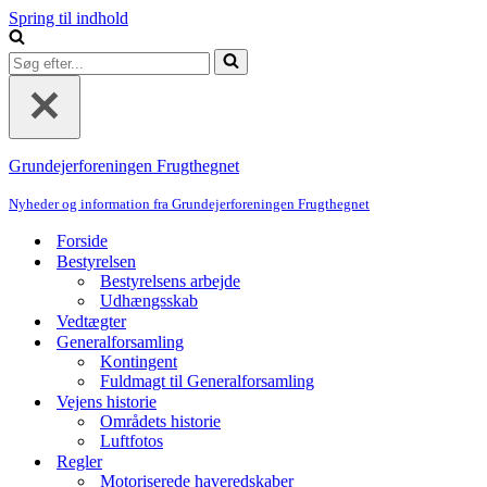
Spring til indhold
Søg
efter...
Grundejerforeningen Frugthegnet
Nyheder og information fra Grundejerforeningen Frugthegnet
Forside
Bestyrelsen
Bestyrelsens arbejde
Udhængsskab
Vedtægter
Generalforsamling
Kontingent
Fuldmagt til Generalforsamling
Vejens historie
Områdets historie
Luftfotos
Regler
Motoriserede haveredskaber