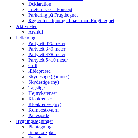
Deklaration
Træterrasser – koncept
Parkering på Frugthegnet
Regler for klipning af hæk mod Frugthegnet
Aktiviteter
Årshjul
Udlejning
Partytelt 3×6 meter
Partytelt 3×9 meter
Partytelt 4×8 meter
Partytelt 5×10 meter
Grill
Æblepresse
Skydestige (gammel)
Skydestige (ny)
Tagstige
Højtryksrenser
Kloakrenser
Kloakrenser (ny)
Kompostkværn
Pælespade
Bygningstegninger
Plantegning
Situationsplan
Facade