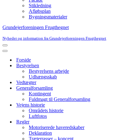
Stikledning
Afløbsplan
Bygningsmaterialer
Grundejerforeningen Frugthegnet
Nyheder og information fra Grundejerforeningen Frugthegnet
Navigation
menu
Navigation
menu
Forside
Bestyrelsen
Bestyrelsens arbejde
Udhængsskab
Vedtægter
Generalforsamling
Kontingent
Fuldmagt til Generalforsamling
Vejens historie
Områdets historie
Luftfotos
Regler
Motoriserede haveredskaber
Deklaration
Træterrasser – koncept