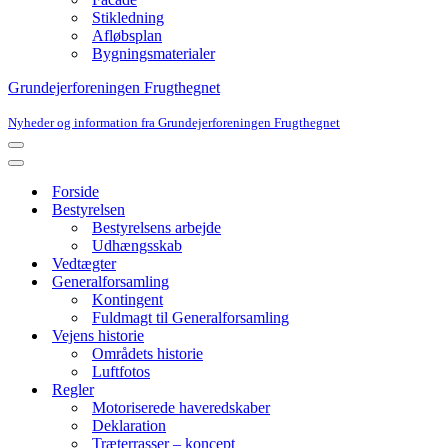
Stikledning
Afløbsplan
Bygningsmaterialer
Grundejerforeningen Frugthegnet
Nyheder og information fra Grundejerforeningen Frugthegnet
Navigation
menu
Navigation
menu
Forside
Bestyrelsen
Bestyrelsens arbejde
Udhængsskab
Vedtægter
Generalforsamling
Kontingent
Fuldmagt til Generalforsamling
Vejens historie
Områdets historie
Luftfotos
Regler
Motoriserede haveredskaber
Deklaration
Træterrasser – koncept