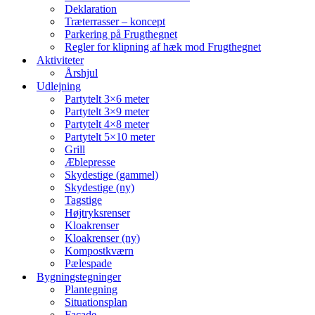
Deklaration
Træterrasser – koncept
Parkering på Frugthegnet
Regler for klipning af hæk mod Frugthegnet
Aktiviteter
Årshjul
Udlejning
Partytelt 3×6 meter
Partytelt 3×9 meter
Partytelt 4×8 meter
Partytelt 5×10 meter
Grill
Æblepresse
Skydestige (gammel)
Skydestige (ny)
Tagstige
Højtryksrenser
Kloakrenser
Kloakrenser (ny)
Kompostkværn
Pælespade
Bygningstegninger
Plantegning
Situationsplan
Facade