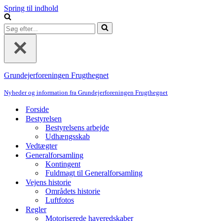
Spring til indhold
Søg
efter...
Grundejerforeningen Frugthegnet
Nyheder og information fra Grundejerforeningen Frugthegnet
Forside
Bestyrelsen
Bestyrelsens arbejde
Udhængsskab
Vedtægter
Generalforsamling
Kontingent
Fuldmagt til Generalforsamling
Vejens historie
Områdets historie
Luftfotos
Regler
Motoriserede haveredskaber