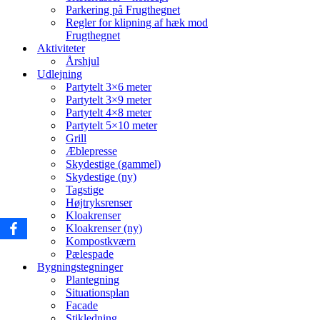
Parkering på Frugthegnet
Regler for klipning af hæk mod
Frugthegnet
Aktiviteter
Årshjul
Udlejning
Partytelt 3×6 meter
Partytelt 3×9 meter
Partytelt 4×8 meter
Partytelt 5×10 meter
Grill
Æblepresse
Skydestige (gammel)
Skydestige (ny)
Tagstige
Højtryksrenser
Kloakrenser
Kloakrenser (ny)
Kompostkværn
Pælespade
Bygningstegninger
Plantegning
Situationsplan
Facade
Stikledning