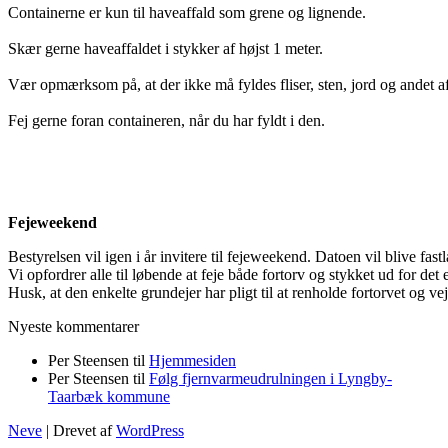
C
ontainerne er kun til haveaffald som grene og lignende.
Skær gerne haveaffaldet i stykker af højst 1 meter.
Vær opmærksom på, at der ikke må fyldes fliser, sten, jord og andet af
Fej gerne foran containeren, når du har fyldt i den.
Fejeweekend
Bestyrelsen vil igen i år invitere til fejeweekend. Datoen vil blive fast
Vi opfordrer alle til løbende at feje både fortorv og stykket ud for det
Husk, at den enkelte grundejer har pligt til at renholde fortorvet og ve
Nyeste kommentarer
Per Steensen
til
Hjemmesiden
Per Steensen
til
Følg fjernvarmeudrulningen i Lyngby-
Taarbæk kommune
Neve
| Drevet af
WordPress