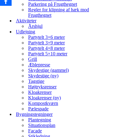
Parkering på Frugthegnet
Regler for klipning af hæk mod
Frugthegnet
Aktiviteter
Årshjul
Udlejning
Partytelt 3×6 meter
Partytelt 3×9 meter
Partytelt 4×8 meter
Partytelt 5×10 meter
Grill
Æblepresse
Skydestige (gammel)
Skydestige (ny)
Tagstige
Højtryksrenser
Kloakrenser
Kloakrenser (ny)
Kompostkværn
Pælespade
Bygningstegninger
Plantegning
Situationsplan
Facade
Stikledning