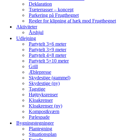
Deklaration
Træterrasser – koncept
Parkering på Frugthegnet
Regler for klipning af hæk mod Frugthegnet
Aktiviteter
Årshjul
Udlejning
Partytelt 3×6 meter
Partytelt 3×9 meter
Partytelt 4×8 meter
Partytelt 5×10 meter
Grill
Æblepresse
Skydestige (gammel)
Skydestige (ny)
Tagstige
Højtryksrenser
Kloakrenser
Kloakrenser (ny)
Kompostkværn
Pælespade
Bygningstegninger
Plantegning
Situationsplan
Facade