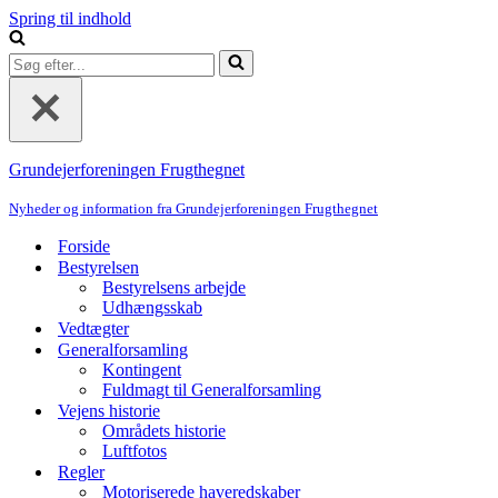
Spring til indhold
Søg
efter...
Grundejerforeningen Frugthegnet
Nyheder og information fra Grundejerforeningen Frugthegnet
Forside
Bestyrelsen
Bestyrelsens arbejde
Udhængsskab
Vedtægter
Generalforsamling
Kontingent
Fuldmagt til Generalforsamling
Vejens historie
Områdets historie
Luftfotos
Regler
Motoriserede haveredskaber