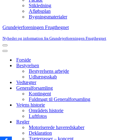
Stikledning
Afløbsplan
Bygningsmaterialer
Grundejerforeningen Frugthegnet
Nyheder og information fra Grundejerforeningen Frugthegnet
Navigation
menu
Navigation
menu
Forside
Bestyrelsen
Bestyrelsens arbejde
Udhængsskab
Vedtægter
Generalforsamling
Kontingent
Fuldmagt til Generalforsamling
Vejens historie
Områdets historie
Luftfotos
Regler
Motoriserede haveredskaber
Deklaration
Træterrasser – koncept