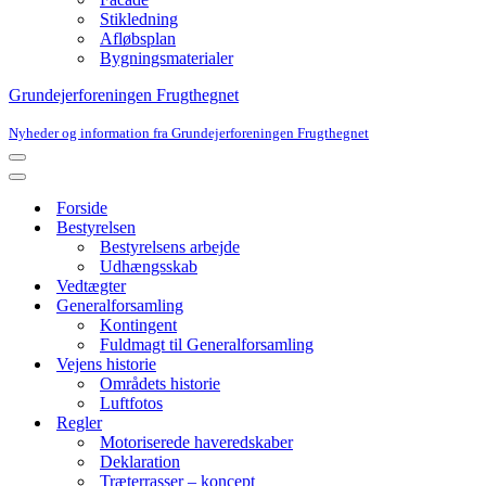
Stikledning
Afløbsplan
Bygningsmaterialer
Grundejerforeningen Frugthegnet
Nyheder og information fra Grundejerforeningen Frugthegnet
Navigation
menu
Navigation
menu
Forside
Bestyrelsen
Bestyrelsens arbejde
Udhængsskab
Vedtægter
Generalforsamling
Kontingent
Fuldmagt til Generalforsamling
Vejens historie
Områdets historie
Luftfotos
Regler
Motoriserede haveredskaber
Deklaration
Træterrasser – koncept