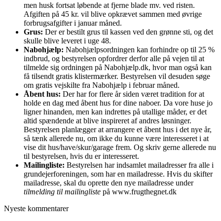
men husk fortsat løbende at fjerne blade mv. ved risten.
Afgiften på 45 kr. vil blive opkrævet sammen med øvrige
forbrugsafgifter i januar måned.
Grus:
Der er bestilt grus til kassen ved den grønne sti, og det
skulle blive leveret i uge 48.
Nabohjælp:
Nabohjælpsordningen kan forhindre op til 25 %
indbrud, og bestyrelsen opfordrer derfor alle på vejen til at
tilmelde sig ordningen på Nabohjælp.dk, hvor man også kan
få tilsendt gratis klistermærker. Bestyrelsen vil desuden søge
om gratis vejskilte fra Nabohjælp i februar måned.
Åbent hus:
Der har for flere år siden været tradition for at
holde en dag med åbent hus for dine naboer. Da vore huse jo
ligner hinanden, men kan indrettes på utallige måder, er det
altid spændende at blive inspireret af andres løsninger.
Bestyrelsen planlægger at arrangere et åbent hus i det nye år,
så tænk allerede nu, om ikke du kunne være interesseret i at
vise dit hus/have/skur/garage frem. Og skriv gerne allerede nu
til bestyrelsen, hvis du er interesseret.
Mailingliste:
Bestyrelsen har indsamlet mailadresser fra alle i
grundejerforeningen, som har en mailadresse. Hvis du skifter
mailadresse, skal du oprette den nye mailadresse under
tilmelding til mailingliste
på www.frugthegnet.dk
Nyeste kommentarer