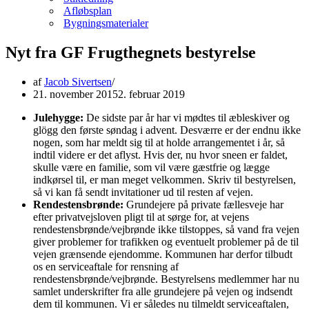
Afløbsplan
Bygningsmaterialer
Nyt fra GF Frugthegnets bestyrelse
af
Jacob Sivertsen
21. november 2015
2. februar 2019
Julehygge:
De sidste par år har vi mødtes til æbleskiver og
glögg den første søndag i advent. Desværre er der endnu ikke
nogen, som har meldt sig til at holde arrangementet i år, så
indtil videre er det aflyst. Hvis der, nu hvor sneen er faldet,
skulle være en familie, som vil være gæstfrie og lægge
indkørsel til, er man meget velkommen. Skriv til bestyrelsen,
så vi kan få sendt invitationer ud til resten af vejen.
Rendestensbrønde:
Grundejere på private fællesveje har
efter privatvejsloven pligt til at sørge for, at vejens
rendestensbrønde/vejbrønde ikke tilstoppes, så vand fra vejen
giver problemer for trafikken og eventuelt problemer på de til
vejen grænsende ejendomme. Kommunen har derfor tilbudt
os en serviceaftale for rensning af
rendestensbrønde/vejbrønde. Bestyrelsens medlemmer har nu
samlet underskrifter fra alle grundejere på vejen og indsendt
dem til kommunen. Vi er således nu tilmeldt serviceaftalen,