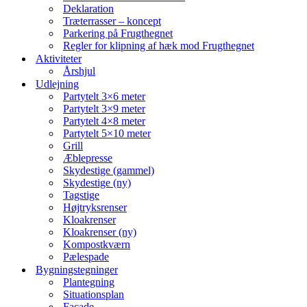
Deklaration
Træterrasser – koncept
Parkering på Frugthegnet
Regler for klipning af hæk mod Frugthegnet
Aktiviteter
Årshjul
Udlejning
Partytelt 3×6 meter
Partytelt 3×9 meter
Partytelt 4×8 meter
Partytelt 5×10 meter
Grill
Æblepresse
Skydestige (gammel)
Skydestige (ny)
Tagstige
Højtryksrenser
Kloakrenser
Kloakrenser (ny)
Kompostkværn
Pælespade
Bygningstegninger
Plantegning
Situationsplan
Facade