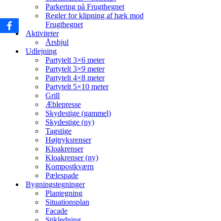
Parkering på Frugthegnet
Regler for klipning af hæk mod
Frugthegnet
Aktiviteter
Årshjul
Udlejning
Partytelt 3×6 meter
Partytelt 3×9 meter
Partytelt 4×8 meter
Partytelt 5×10 meter
Grill
Æblepresse
Skydestige (gammel)
Skydestige (ny)
Tagstige
Højtryksrenser
Kloakrenser
Kloakrenser (ny)
Kompostkværn
Pælespade
Bygningstegninger
Plantegning
Situationsplan
Facade
Stikledning