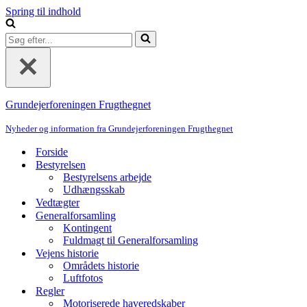
Spring til indhold
Søg
efter...
Grundejerforeningen Frugthegnet
Nyheder og information fra Grundejerforeningen Frugthegnet
Forside
Bestyrelsen
Bestyrelsens arbejde
Udhængsskab
Vedtægter
Generalforsamling
Kontingent
Fuldmagt til Generalforsamling
Vejens historie
Områdets historie
Luftfotos
Regler
Motoriserede haveredskaber