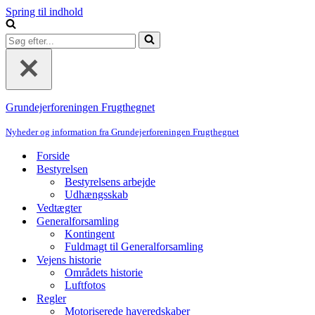
Spring til indhold
Søg
efter...
Grundejerforeningen Frugthegnet
Nyheder og information fra Grundejerforeningen Frugthegnet
Forside
Bestyrelsen
Bestyrelsens arbejde
Udhængsskab
Vedtægter
Generalforsamling
Kontingent
Fuldmagt til Generalforsamling
Vejens historie
Områdets historie
Luftfotos
Regler
Motoriserede haveredskaber