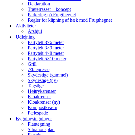
Deklaration
Træterrasser – koncept
Parkering på Frugthegnet
Regler for klipning af hæk mod Frugthegnet
Aktiviteter
Årshjul
Udlejning
Partytelt 3×6 meter
Partytelt 3×9 meter
Partytelt 4×8 meter
Partytelt 5×10 meter
Grill
Æblepresse
Skydestige (gammel)
Skydestige (ny)
Tagstige
Højtryksrenser
Kloakrenser
Kloakrenser (ny)
Kompostkværn
Pælespade
Bygningstegninger
Plantegning
Situationsplan
Facade