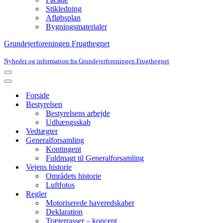
Stikledning
Afløbsplan
Bygningsmaterialer
Grundejerforeningen Frugthegnet
Nyheder og information fra Grundejerforeningen Frugthegnet
Navigation
menu
Navigation
menu
Forside
Bestyrelsen
Bestyrelsens arbejde
Udhængsskab
Vedtægter
Generalforsamling
Kontingent
Fuldmagt til Generalforsamling
Vejens historie
Områdets historie
Luftfotos
Regler
Motoriserede haveredskaber
Deklaration
Træterrasser – koncept