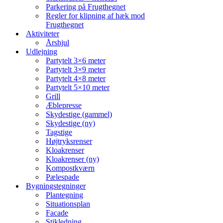
Parkering på Frugthegnet
Regler for klipning af hæk mod
Frugthegnet
Aktiviteter
Årshjul
Udlejning
Partytelt 3×6 meter
Partytelt 3×9 meter
Partytelt 4×8 meter
Partytelt 5×10 meter
Grill
Æblepresse
Skydestige (gammel)
Skydestige (ny)
Tagstige
Højtryksrenser
Kloakrenser
Kloakrenser (ny)
Kompostkværn
Pælespade
Bygningstegninger
Plantegning
Situationsplan
Facade
Stikledning