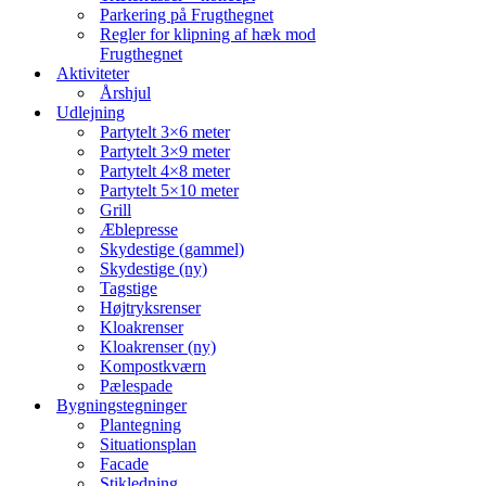
Parkering på Frugthegnet
Regler for klipning af hæk mod
Frugthegnet
Aktiviteter
Årshjul
Udlejning
Partytelt 3×6 meter
Partytelt 3×9 meter
Partytelt 4×8 meter
Partytelt 5×10 meter
Grill
Æblepresse
Skydestige (gammel)
Skydestige (ny)
Tagstige
Højtryksrenser
Kloakrenser
Kloakrenser (ny)
Kompostkværn
Pælespade
Bygningstegninger
Plantegning
Situationsplan
Facade
Stikledning