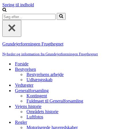
Spring til indhold
Søg
efter...
Grundejerforeningen Frugthegnet
Nyheder og information fra Grundejerforeningen Frugthegnet
Forside
Bestyrelsen
Bestyrelsens arbejde
Udhængsskab
Vedtægter
Generalforsamling
Kontingent
Fuldmagt til Generalforsamling
Vejens historie
Områdets historie
Luftfotos
Regler
Motoriserede haveredskaber