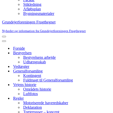
Stikledning
Afløbsplan
Bygningsmaterialer
Grundejerforeningen Frugthegnet
Nyheder og information fra Grundejerforeningen Frugthegnet
Navigation
menu
Navigation
menu
Forside
Bestyrelsen
Bestyrelsens arbejde
Udhængsskab
Vedtægter
Generalforsamling
Kontingent
Fuldmagt til Generalforsamling
Vejens historie
Områdets historie
Luftfotos
Regler
Motoriserede haveredskaber
Deklaration
Træterrasser – koncept