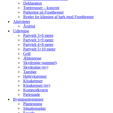
Deklaration
Træterrasser – koncept
Parkering på Frugthegnet
Regler for klipning af hæk mod Frugthegnet
Aktiviteter
Årshjul
Udlejning
Partytelt 3×6 meter
Partytelt 3×9 meter
Partytelt 4×8 meter
Partytelt 5×10 meter
Grill
Æblepresse
Skydestige (gammel)
Skydestige (ny)
Tagstige
Højtryksrenser
Kloakrenser
Kloakrenser (ny)
Kompostkværn
Pælespade
Bygningstegninger
Plantegning
Situationsplan
Facade