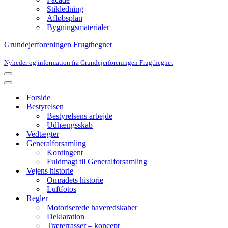
Stikledning
Afløbsplan
Bygningsmaterialer
Grundejerforeningen Frugthegnet
Nyheder og information fra Grundejerforeningen Frugthegnet
Navigation
menu
Navigation
menu
Forside
Bestyrelsen
Bestyrelsens arbejde
Udhængsskab
Vedtægter
Generalforsamling
Kontingent
Fuldmagt til Generalforsamling
Vejens historie
Områdets historie
Luftfotos
Regler
Motoriserede haveredskaber
Deklaration
Træterrasser – koncept