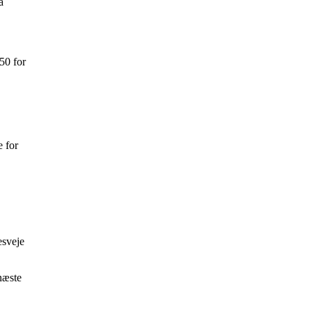
å
50 for
e for
esveje
næste