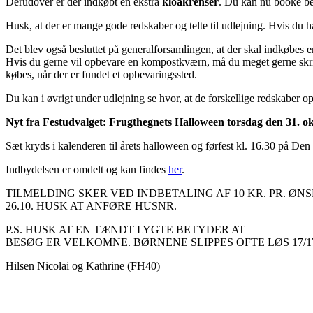
Derudover er der indkøbt en ekstra
kloakrenser
. Du kan nu booke be
Husk, at der er mange gode redskaber og telte til udlejning. Hvis du 
Det blev også besluttet på generalforsamlingen, at der skal indkøbes 
Hvis du gerne vil opbevare en kompostkværn, må du meget gerne skr
købes, når der er fundet et opbevaringssted.
Du kan i øvrigt under udlejning se hvor, at de forskellige redskaber o
Nyt fra Festudvalget:
Frugthegnets Halloween torsdag den 31. o
Sæt kryds i kalenderen til årets halloween og førfest kl. 16.30 på Den
Indbydelsen er omdelt og kan findes
her
.
TILMELDING SKER VED INDBETALING AF 10 KR. PR. ØNSK
26.10. HUSK AT ANFØRE HUSNR.
P.S. HUSK AT EN TÆNDT LYGTE BETYDER AT
BESØG ER VELKOMNE. BØRNENE SLIPPES OFTE LØS 17/17
Hilsen Nicolai og Kathrine (FH40)