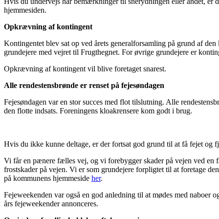
Hvis du undervejs har bemærkninger til snerydningen eller andet, er d
hjemmesiden.
Opkrævning af kontingent
Kontingentet blev sat op ved årets generalforsamling på grund af den
grundejere med vejret til Frugthegnet. For øvrige grundejere er konting
Opkrævning af kontingent vil blive foretaget snarest.
Alle rendestensbrønde er renset på fejesøndagen
Fejesøndagen var en stor succes med flot tilslutning. Alle rendestensb
den flotte indsats. Foreningens kloakrensere kom godt i brug.
Hvis du ikke kunne deltage, er der fortsat god grund til at få fejet og 
Vi får en pænere fælles vej, og vi forebygger skader på vejen ved en 
frostskader på vejen. Vi er som grundejere forpligtet til at foretage d
på kommunens hjemmeside
her
.
Fejeweekenden var også en god anledning til at mødes med naboer og s
års fejeweekender annonceres.