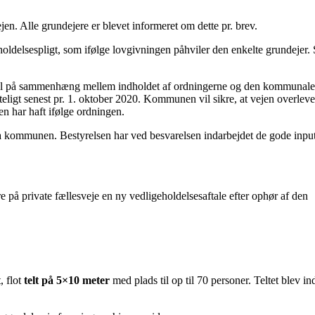
 Alle grundejere er blevet informeret om dette pr. brev.
ldelsespligt, som ifølge lovgivningen påhviler den enkelte grundejer.
gel på sammenhæng mellem indholdet af ordningerne og den kommunale
enteligt senest pr. 1. oktober 2020. Kommunen vil sikre, at vejen overleve
en har haft ifølge ordningen.
ra kommunen. Bestyrelsen har ved besvarelsen indarbejdet de gode inpu
på private fællesveje en ny vedligeholdelsesaftale efter ophør af den
, flot
telt på 5×10 meter
med plads til op til 70 personer. Teltet blev in