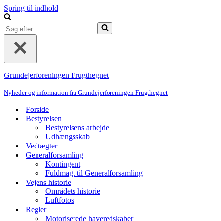
Spring til indhold
Søg
efter...
Grundejerforeningen Frugthegnet
Nyheder og information fra Grundejerforeningen Frugthegnet
Forside
Bestyrelsen
Bestyrelsens arbejde
Udhængsskab
Vedtægter
Generalforsamling
Kontingent
Fuldmagt til Generalforsamling
Vejens historie
Områdets historie
Luftfotos
Regler
Motoriserede haveredskaber