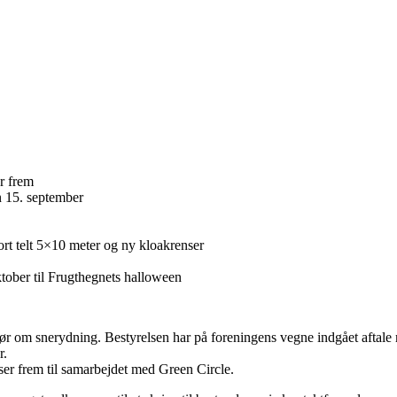
r frem
n 15. september
ort telt 5×10 meter og ny kloakrenser
ktober til Frugthegnets halloween
dør om snerydning. Bestyrelsen har på foreningens vegne indgået aftale
r.
ser frem til samarbejdet med Green Circle.