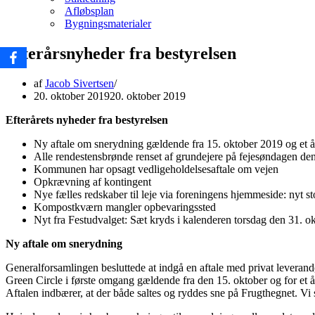
Afløbsplan
Bygningsmaterialer
Efterårsnyheder fra bestyrelsen
af
Jacob Sivertsen
20. oktober 2019
20. oktober 2019
Efterårets nyheder fra bestyrelsen
Ny aftale om snerydning gældende fra 15. oktober 2019 og et å
Alle rendestensbrønde renset af grundejere på fejesøndagen de
Kommunen har opsagt vedligeholdelsesaftale om vejen
Opkrævning af kontingent
Nye fælles redskaber til leje via foreningens hjemmeside: nyt st
Kompostkværn mangler opbevaringssted
Nyt fra Festudvalget: Sæt kryds i kalenderen torsdag den 31. o
Ny aftale om snerydning
Generalforsamlingen besluttede at indgå en aftale med privat leveran
Green Circle i første omgang gældende fra den 15. oktober og for et å
Aftalen indbærer, at der både saltes og ryddes sne på Frugthegnet. Vi 