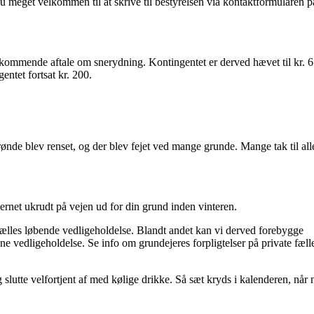
u meget velkommen til at skrive til bestyrelsen via kontaktformularen p
 kommende aftale om snerydning. Kontingentet er derved hævet til kr. 6
entet fortsat kr. 200.
rønde blev renset, og der blev fejet ved mange grunde. Mange tak til all
fjernet ukrudt på vejen ud for din grund inden vinteren.
fælles løbende vedligeholdelse. Blandt andet kan vi derved forebygge
enne vedligeholdelse. Se info om grundejeres forpligtelser på private fæll
lutte velfortjent af med kølige drikke. Så sæt kryds i kalenderen, når 