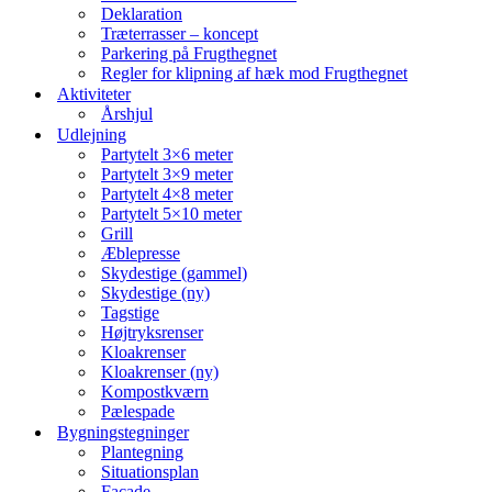
Deklaration
Træterrasser – koncept
Parkering på Frugthegnet
Regler for klipning af hæk mod Frugthegnet
Aktiviteter
Årshjul
Udlejning
Partytelt 3×6 meter
Partytelt 3×9 meter
Partytelt 4×8 meter
Partytelt 5×10 meter
Grill
Æblepresse
Skydestige (gammel)
Skydestige (ny)
Tagstige
Højtryksrenser
Kloakrenser
Kloakrenser (ny)
Kompostkværn
Pælespade
Bygningstegninger
Plantegning
Situationsplan
Facade