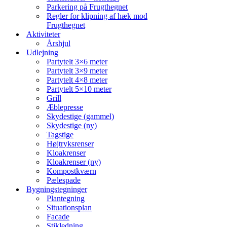
Parkering på Frugthegnet
Regler for klipning af hæk mod
Frugthegnet
Aktiviteter
Årshjul
Udlejning
Partytelt 3×6 meter
Partytelt 3×9 meter
Partytelt 4×8 meter
Partytelt 5×10 meter
Grill
Æblepresse
Skydestige (gammel)
Skydestige (ny)
Tagstige
Højtryksrenser
Kloakrenser
Kloakrenser (ny)
Kompostkværn
Pælespade
Bygningstegninger
Plantegning
Situationsplan
Facade
Stikledning