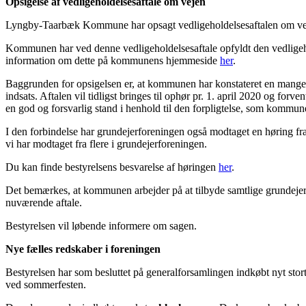
Opsigelse af vedligeholdelsesaftale om vejen
Lyngby-Taarbæk Kommune har opsagt vedligeholdelsesaftalen om vejen.
Kommunen har ved denne vedligeholdelsesaftale opfyldt den vedligeho
information om dette på kommunens hjemmeside
her
.
Baggrunden for opsigelsen er, at kommunen har konstateret en man
indsats. Aftalen vil tidligst bringes til ophør pr. 1. april 2020 og forv
en god og forsvarlig stand i henhold til den forpligtelse, som kommun
I den forbindelse har grundejerforeningen også modtaget en høring f
vi har modtaget fra flere i grundejerforeningen.
Du kan finde bestyrelsens besvarelse af høringen
her
.
Det bemærkes, at kommunen arbejder på at tilbyde samtlige grundejere 
nuværende aftale.
Bestyrelsen vil løbende informere om sagen.
Nye fælles redskaber i foreningen
Bestyrelsen har som besluttet på generalforsamlingen indkøbt nyt stort
ved sommerfesten.