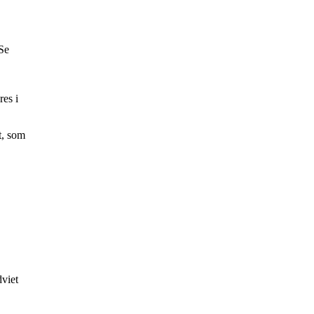
 Se
res i
t, som
dviet