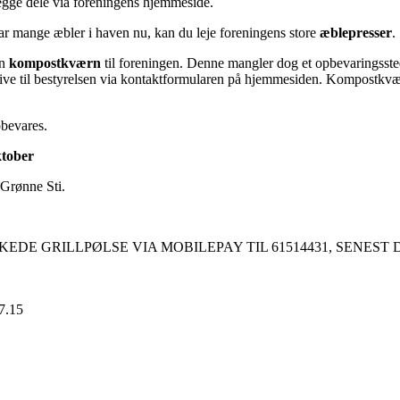
gge dele via foreningens hjemmeside.
har mange æbler i haven nu, kan du leje foreningens store
æblepresser
.
en
kompostkværn
til foreningen. Denne mangler dog et opbevaringsste
ive til bestyrelsen via kontaktformularen på hjemmesiden. Kompostkv
pbevares.
ktober
 Grønne Sti.
EDE GRILLPØLSE VIA MOBILEPAY TIL 61514431, SENEST D
.15